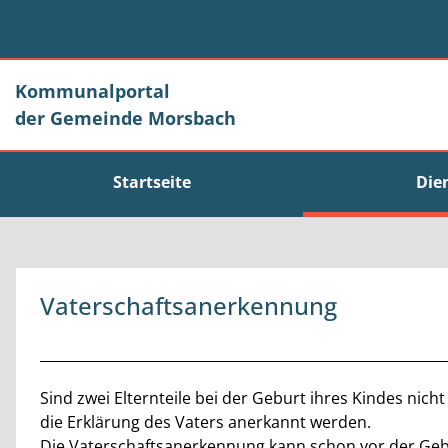
Zum Header
Zum Hauptinhalt
Zum Footer
Zum Hauptinhalt springen
Kommunalportal
der Gemeinde Morsbach
Startseite
Die
Vaterschaftsanerkennung
Beschreibung
Sind zwei Elternteile bei der Geburt ihres Kindes nich
die Erklärung des Vaters anerkannt werden.
Die Vaterschaftsanerkennung kann schon vor der Geb