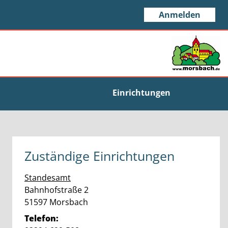
Anmelden
Einrichtungen
Zuständige Einrichtungen
Standesamt
Straße:
Hausnummer:
Bahnhofstraße
2
PLZ:
Ort:
51597
Morsbach
Telefon: