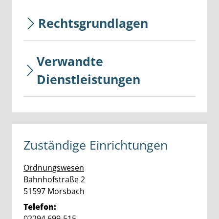
Rechtsgrundlagen
Verwandte
Dienstleistungen
Zuständige Einrichtungen
Ordnungswesen
Straße:
Hausnummer:
Bahnhofstraße
2
PLZ:
Ort:
51597
Morsbach
Telefon:
02294 699-515