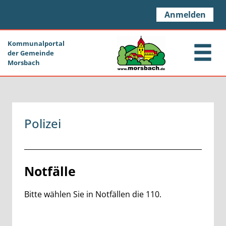
Zum Header
Zum Hauptinhalt
Zum Footer
Zum Hauptinhalt springen
Anmelden
Kommunalportal
der Gemeinde
Morsbach
Polizei
Beschreibung
Notfälle
Bitte wählen Sie in Notfällen die 110.