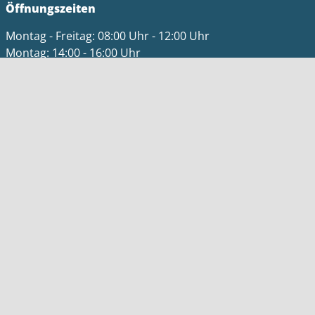
Öffnungszeiten
Montag - Freitag: 08:00 Uhr - 12:00 Uhr
Montag: 14:00 - 16:00 Uhr
Donnerstag: 14:00 - 18:00 Uhr
sowie nach Vereinbarung
Bitte beachten Sie die besonderen Öffnungszeiten der
Einrichtungen "Soziale Hilfen" sowie "Asylbewerber und
Flüchtlingsarbeit"!
Impressum
Datenschutz
Barrierefreiheit
Kontakt