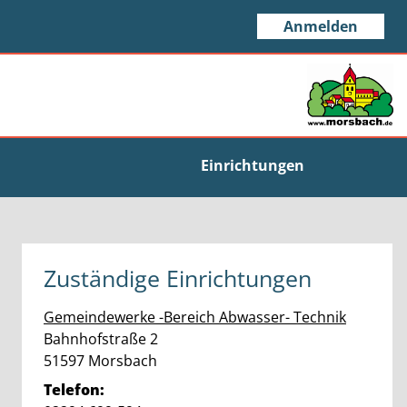
Anmelden
Einrichtungen
Zuständige Einrichtungen
Gemeindewerke -Bereich Abwasser- Technik
Straße:
Hausnummer:
Bahnhofstraße
2
PLZ:
Ort:
51597
Morsbach
Telefon: