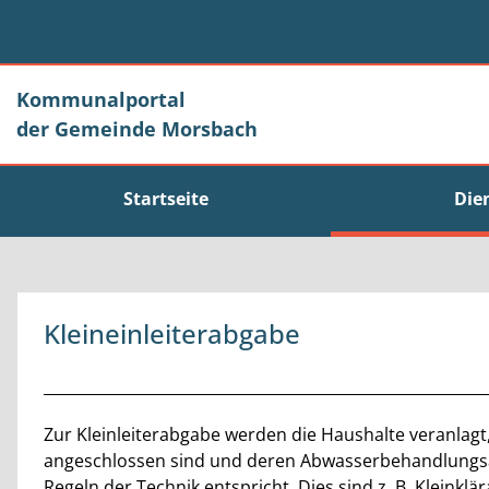
Zum Header
Zum Hauptinhalt
Zum Footer
Zum Hauptinhalt springen
Kommunalportal
der Gemeinde Morsbach
Startseite
Die
Kleineinleiterabgabe
Beschreibung
Zur Kleinleiterabgabe werden die Haushalte veranlagt, 
angeschlossen sind und deren Abwasserbehandlungsa
Regeln der Technik entspricht. Dies sind z. B. Kleinkl