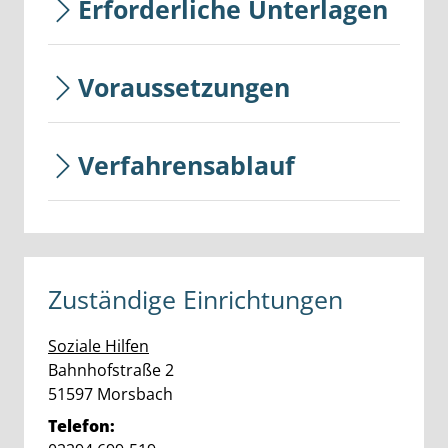
Erforderliche Unterlagen
Voraussetzungen
Verfahrensablauf
Zuständige Einrichtungen
Soziale Hilfen
Straße:
Hausnummer:
Bahnhofstraße
2
PLZ:
Ort:
51597
Morsbach
Telefon: