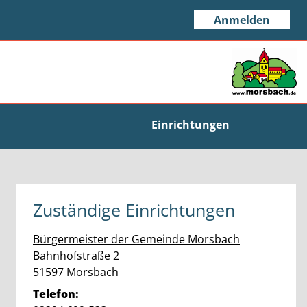
Anmelden
Einrichtungen
Zuständige Einrichtungen
Bürgermeister der Gemeinde Morsbach
Straße:
Hausnummer:
Bahnhofstraße
2
PLZ:
Ort:
51597
Morsbach
Telefon: