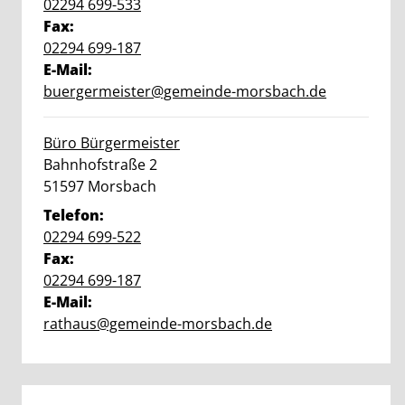
02294 699-533
Fax:
02294 699-187
E-Mail:
buergermeister@gemeinde-morsbach.de
Büro Bürgermeister
Straße:
Hausnummer:
Bahnhofstraße
2
PLZ:
Ort:
51597
Morsbach
Telefon:
02294 699-522
Fax:
02294 699-187
E-Mail:
rathaus@gemeinde-morsbach.de