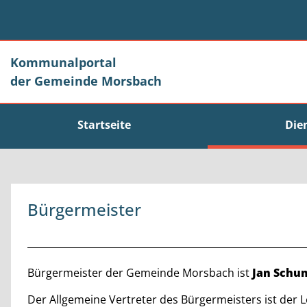
Zum Header
Zum Hauptinhalt
Zum Footer
Zum Hauptinhalt springen
Kommunalportal
der Gemeinde Morsbach
Startseite
Die
Bürgermeister
Beschreibung
Bürgermeister der Gemeinde Morsbach ist
Jan Schu
Der Allgemeine Vertreter des Bürgermeisters ist der L